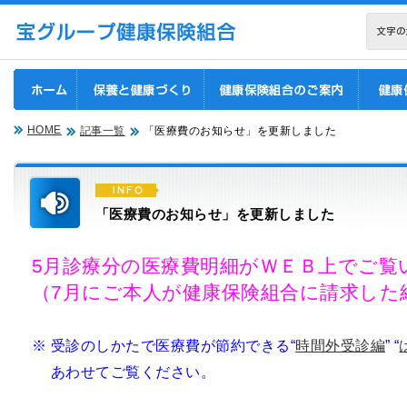
現在表示しているページ
ページ内を移動するためのリンクです。
サイト内の主なカテゴリメニューへ移動します
このページの本文へ移動します
HOME
記事一覧
「医療費のお知らせ」を更新しました
「医療費のお知らせ」を更新しました
5月診療分の医療費明細がＷＥＢ上でご覧
（7月にご本人が健康保険組合に請求した
※ 受診のしかたで医療費が節約できる
“
時間外受診編
” “
あわせてご覧ください。