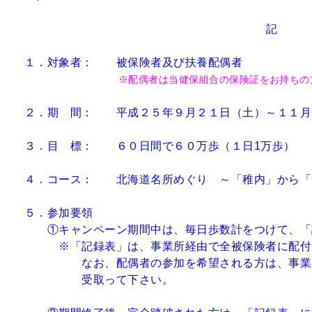
記
１．対象者：
被保険者及び扶養配偶者
※配偶者は当健保組合の保険証をお持ちの
２．期 間： 平成２５年９月２１日（土）
３．目 標： ６０日間で６０万歩（１日1万歩
４．コース： 北海道名所めぐり ～「稚内」
５．参加要領
①キャンペーン期間中は、毎日歩数計をつけて、「
※「記録表」は、事業所経由で全被保険者に配付しま
なお、配偶者の参加を希望される方は、事業所の
受取って下さい。